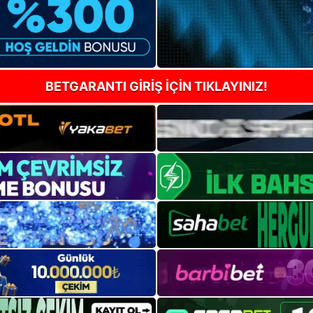
BETGARANTI GİRİŞ İÇİN TIKLAYINIZ!