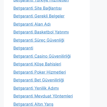
Betgaranti Türkiye Hizmetleri
Betgaranti Site Bağlantısı
Betgaranti Gerekli Belgeler
Betgaranti Alan Adı
Betgaranti Basketbol Yatırımı
Betgaranti Süreç Güvenliği
Betgaranti
Betgaranti Casino Güvenilirliği
Betgaranti Köşe Bahisleri
Betgaranti Poker Hizmetleri
Betgaranti Bet Güvenilirliği
Betgaranti Yenilik Adımı
Betgaranti Mevduat Yöntemleri
Betgaranti Altın Yarış