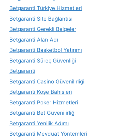
Betgaranti Türkiye Hizmetleri
Betgaranti Site Bağlantısı
Betgaranti Gerekli Belgeler
Betgaranti Alan Adı
Betgaranti Basketbol Yatırımı
Betgaranti Süreç Güvenliği
Betgaranti
Betgaranti Casino Güvenilirliği
Betgaranti Köşe Bahisleri
Betgaranti Poker Hizmetleri
Betgaranti Bet Güvenilirliği
Betgaranti Yenilik Adımı
Betgaranti Mevduat Yöntemleri