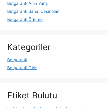
Betgaranti Altın Yarış
Betgaranti Sanal Casinolar
Betgaranti Ödeme
Kategoriler
Betgaranti
Betgaranti Giriş
Etiket Bulutu