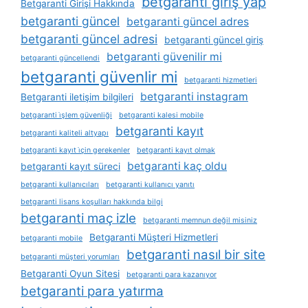
betgaranti giriş yap
Betgaranti Girişi Hakkında
betgaranti güncel
betgaranti güncel adres
betgaranti güncel adresi
betgaranti güncel giriş
betgaranti güvenilir mi
betgaranti güncellendi
betgaranti güvenlir mi
betgaranti hizmetleri
betgaranti instagram
Betgaranti iletişim bilgileri
betgaranti i̇şlem güvenliği
betgaranti kalesi mobile
betgaranti kayıt
betgaranti kaliteli altyapı
betgaranti kayıt i̇çin gerekenler
betgaranti kayıt olmak
betgaranti kaç oldu
betgaranti kayıt süreci
betgaranti kullanıcıları
betgaranti kullanıcı yanıtı
betgaranti lisans koşulları hakkında bilgi
betgaranti maç izle
betgaranti memnun değil misiniz
Betgaranti Müşteri Hizmetleri
betgaranti mobile
betgaranti nasıl bir site
betgaranti müşteri yorumları
Betgaranti Oyun Sitesi
betgaranti para kazanıyor
betgaranti para yatırma