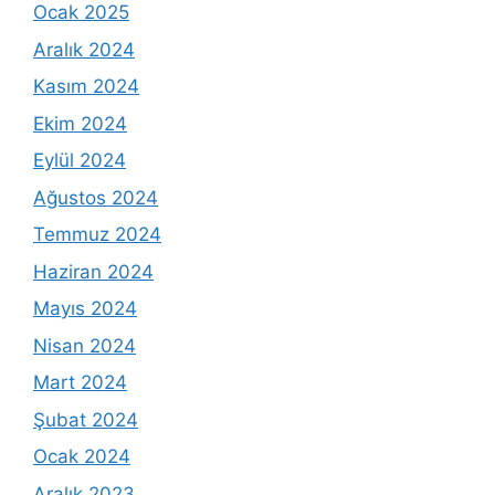
Ocak 2025
Aralık 2024
Kasım 2024
Ekim 2024
Eylül 2024
Ağustos 2024
Temmuz 2024
Haziran 2024
Mayıs 2024
Nisan 2024
Mart 2024
Şubat 2024
Ocak 2024
Aralık 2023