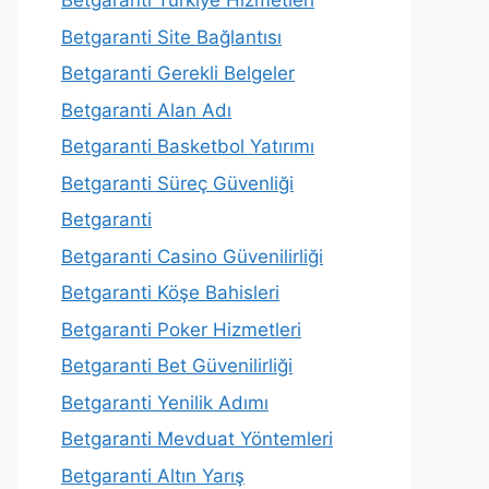
Betgaranti Türkiye Hizmetleri
Betgaranti Site Bağlantısı
Betgaranti Gerekli Belgeler
Betgaranti Alan Adı
Betgaranti Basketbol Yatırımı
Betgaranti Süreç Güvenliği
Betgaranti
Betgaranti Casino Güvenilirliği
Betgaranti Köşe Bahisleri
Betgaranti Poker Hizmetleri
Betgaranti Bet Güvenilirliği
Betgaranti Yenilik Adımı
Betgaranti Mevduat Yöntemleri
Betgaranti Altın Yarış