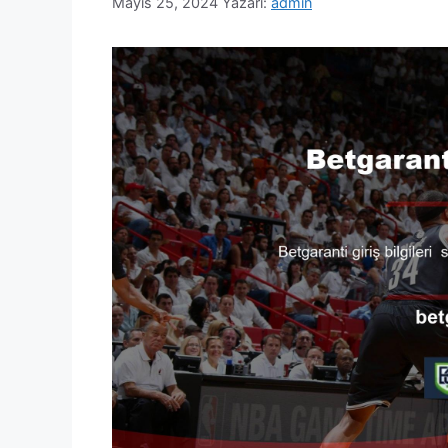
Mayıs 25, 2024
Yazarı:
admin