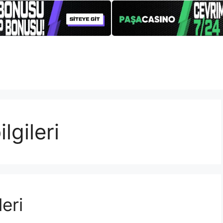
lgileri
leri