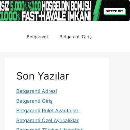
Betgaranti
Betgaranti Giriş
Son Yazılar
Betgaranti Adresi
Betgaranti Giriş
Betgaranti Rulet Avantajları
Betgaranti Özel Ayrıcalıklar