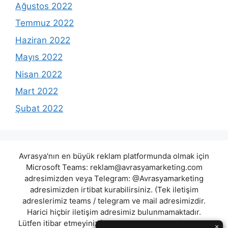
Ağustos 2022
Temmuz 2022
Haziran 2022
Mayıs 2022
Nisan 2022
Mart 2022
Şubat 2022
Avrasya'nın en büyük reklam platformunda olmak için
Microsoft Teams:
reklam@avrasyamarketing.com
adresimizden veya Telegram: @Avrasyamarketing
adresimizden irtibat kurabilirsiniz. (Tek iletişim
adreslerimiz teams / telegram ve mail adresimizdir.
Harici hiçbir iletişim adresimiz bulunmamaktadır.
Lütfen itibar etmeyiniz.) Türkiye yasalarına göre 7258