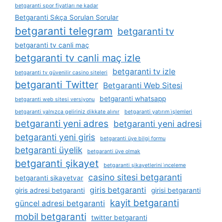
betgaranti spor fiyatları ne kadar
Betgaranti Sıkça Sorulan Sorular
betgaranti telegram
betgaranti tv
betgaranti tv canli maç
betgaranti tv canli maç izle
betgaranti tv izle
betgaranti tv güvenilir casino siteleri
betgaranti Twitter
Betgaranti Web Sitesi
betgaranti whatsapp
betgaranti web sitesi versiyonu
betgaranti yalnızca geliriniz dikkate alınır
betgaranti yatırım i̇şlemleri
betgaranti yeni adres
betgaranti yeni adresi
betgaranti yeni giris
betgaranti üye bilgi formu
betgaranti üyelik
betgaranti üye olmak
betgaranti şikayet
betgaranti şikayetlerini i̇nceleme
casino sitesi betgaranti
betgaranti şikayetvar
giris betgaranti
giris adresi betgaranti
girisi betgaranti
kayit betgaranti
güncel adresi betgaranti
mobil betgaranti
twitter betgaranti