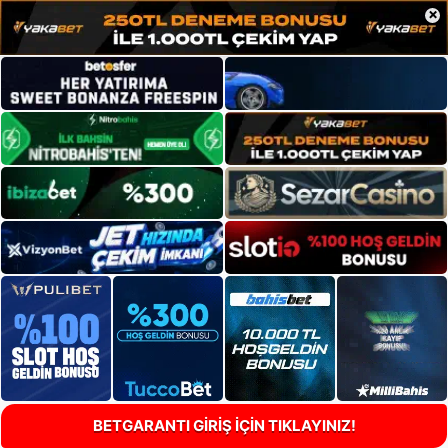
×
BETGARANTI GİRİŞ İÇİN TIKLAYINIZ!