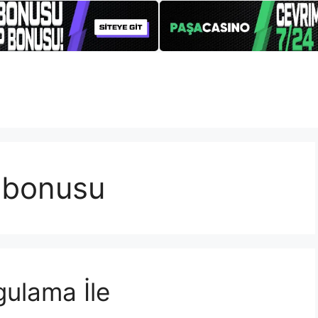
l bonusu
gulama İle