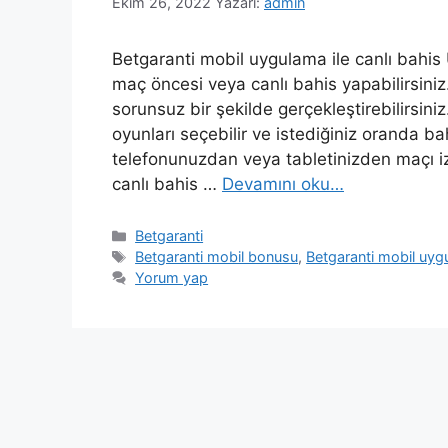
Ekim 26, 2022
Yazarı:
admin
Betgaranti mobil uygulama ile canlı bahis
maç öncesi veya canlı bahis yapabilirsiniz.
sorunsuz bir şekilde gerçekleştirebilirsini
oyunları seçebilir ve istediğiniz oranda bah
telefonunuzdan veya tabletinizden maçı iz
canlı bahis …
Devamını oku…
Kategoriler
Betgaranti
Etiketler
Betgaranti mobil bonusu
,
Betgaranti mobil uy
Yorum yap