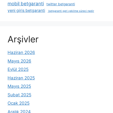
mobil betgaranti
twitter betgaranti
yeni giris betgaranti
betgaranti geri çekilme süreci nedir
Arşivler
Haziran 2026
Mayıs 2026
Eylül 2025
Haziran 2025
Mayıs 2025
Şubat 2025
Ocak 2025
Aralık 2024