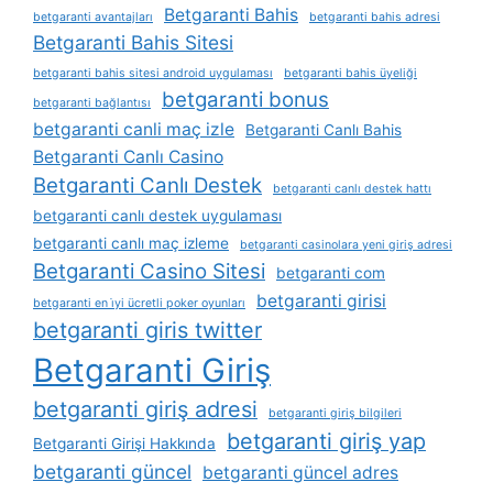
Betgaranti Bahis
betgaranti avantajları
betgaranti bahis adresi
Betgaranti Bahis Sitesi
betgaranti bahis sitesi android uygulaması
betgaranti bahis üyeliği
betgaranti bonus
betgaranti bağlantısı
betgaranti canli maç izle
Betgaranti Canlı Bahis
Betgaranti Canlı Casino
Betgaranti Canlı Destek
betgaranti canlı destek hattı
betgaranti canlı destek uygulaması
betgaranti canlı maç izleme
betgaranti casinolara yeni giriş adresi
Betgaranti Casino Sitesi
betgaranti com
betgaranti girisi
betgaranti en i̇yi ücretli poker oyunları
betgaranti giris twitter
Betgaranti Giriş
betgaranti giriş adresi
betgaranti giriş bilgileri
betgaranti giriş yap
Betgaranti Girişi Hakkında
betgaranti güncel
betgaranti güncel adres