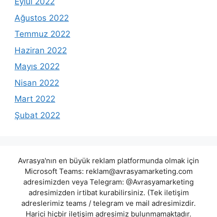
Eylül 2022
Ağustos 2022
Temmuz 2022
Haziran 2022
Mayıs 2022
Nisan 2022
Mart 2022
Şubat 2022
Avrasya'nın en büyük reklam platformunda olmak için
Microsoft Teams:
reklam@avrasyamarketing.com
adresimizden veya Telegram: @Avrasyamarketing
adresimizden irtibat kurabilirsiniz. (Tek iletişim
adreslerimiz teams / telegram ve mail adresimizdir.
Harici hiçbir iletişim adresimiz bulunmamaktadır.