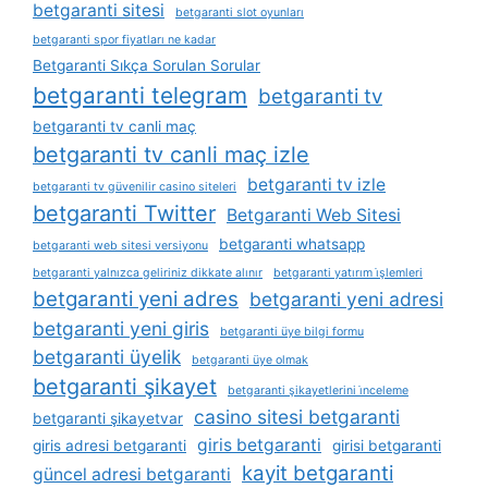
betgaranti sitesi
betgaranti slot oyunları
betgaranti spor fiyatları ne kadar
Betgaranti Sıkça Sorulan Sorular
betgaranti telegram
betgaranti tv
betgaranti tv canli maç
betgaranti tv canli maç izle
betgaranti tv izle
betgaranti tv güvenilir casino siteleri
betgaranti Twitter
Betgaranti Web Sitesi
betgaranti whatsapp
betgaranti web sitesi versiyonu
betgaranti yalnızca geliriniz dikkate alınır
betgaranti yatırım i̇şlemleri
betgaranti yeni adres
betgaranti yeni adresi
betgaranti yeni giris
betgaranti üye bilgi formu
betgaranti üyelik
betgaranti üye olmak
betgaranti şikayet
betgaranti şikayetlerini i̇nceleme
casino sitesi betgaranti
betgaranti şikayetvar
giris betgaranti
giris adresi betgaranti
girisi betgaranti
kayit betgaranti
güncel adresi betgaranti