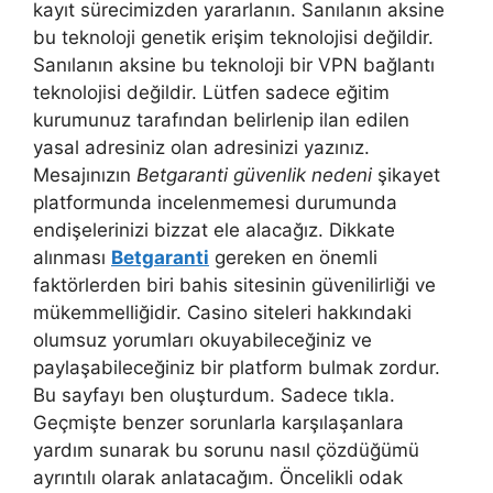
kayıt sürecimizden yararlanın. Sanılanın aksine
bu teknoloji genetik erişim teknolojisi değildir.
Sanılanın aksine bu teknoloji bir VPN bağlantı
teknolojisi değildir. Lütfen sadece eğitim
kurumunuz tarafından belirlenip ilan edilen
yasal adresiniz olan adresinizi yazınız.
Mesajınızın
Betgaranti güvenlik nedeni
şikayet
platformunda incelenmemesi durumunda
endişelerinizi bizzat ele alacağız. Dikkate
alınması
Betgaranti
gereken en önemli
faktörlerden biri bahis sitesinin güvenilirliği ve
mükemmelliğidir. Casino siteleri hakkındaki
olumsuz yorumları okuyabileceğiniz ve
paylaşabileceğiniz bir platform bulmak zordur.
Bu sayfayı ben oluşturdum. Sadece tıkla.
Geçmişte benzer sorunlarla karşılaşanlara
yardım sunarak bu sorunu nasıl çözdüğümü
ayrıntılı olarak anlatacağım. Öncelikli odak