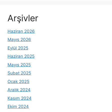
Arşivler
Haziran 2026
Mayıs 2026
Eylül 2025
Haziran 2025
Mayıs 2025
Şubat 2025
Ocak 2025
Aralık 2024
Kasım 2024
Ekim 2024