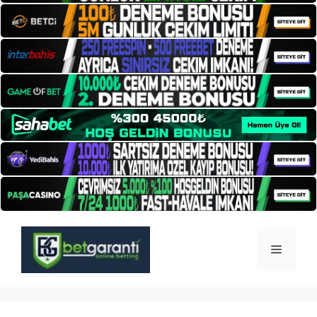
İçeriğe
atla
Menü