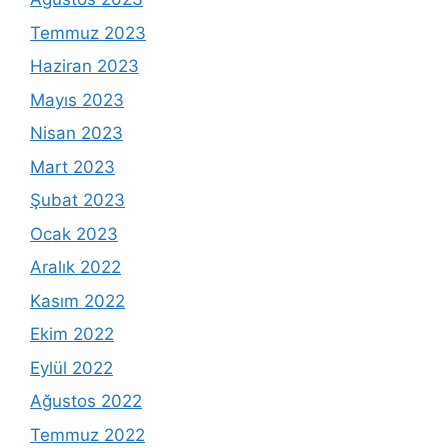
Temmuz 2023
Haziran 2023
Mayıs 2023
Nisan 2023
Mart 2023
Şubat 2023
Ocak 2023
Aralık 2022
Kasım 2022
Ekim 2022
Eylül 2022
Ağustos 2022
Temmuz 2022