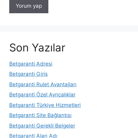
Son Yazılar
Betgaranti Adresi
Betgaranti Giriş
Betgaranti Rulet Avantajları
Betgaranti Özel Ayrıcalıklar
Betgaranti Türkiye Hizmetleri
Betgaranti Site Bağlantısı
Betgaranti Gerekli Belgeler
Betgaranti Alan Adı