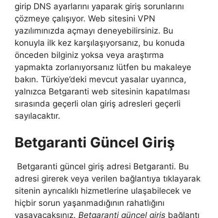
girip DNS ayarlarını yaparak giriş sorunlarını
çözmeye çalışıyor. Web sitesini VPN
yazılımınızda açmayı deneyebilirsiniz. Bu
konuyla ilk kez karşılaşıyorsanız, bu konuda
önceden bilginiz yoksa veya araştırma
yapmakta zorlanıyorsanız lütfen bu makaleye
bakın. Türkiye’deki mevcut yasalar uyarınca,
yalnızca Betgaranti web sitesinin kapatılması
sırasında geçerli olan giriş adresleri geçerli
sayılacaktır.
Betgaranti Güncel Giriş
Betgaranti güncel giriş adresi Betgaranti. Bu
adresi girerek veya verilen bağlantıya tıklayarak
sitenin ayrıcalıklı hizmetlerine ulaşabilecek ve
hiçbir sorun yaşanmadığının rahatlığını
yaşayacaksınız.
Betgaranti güncel giriş
bağlantı