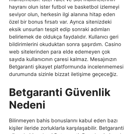
hayranı olun ister futbol ve basketbol izlemeyi
seviyor olun, herkesin ilgi alanına hitap eden
özel bir bonus fırsatı var. Ayrıca sitenizdeki
eksik unsurları tespit edip sonraki adımları
belirlemek de oldukça faydalıdır. Kullanıcı geri
bildirimlerini okuduktan sonra şaşırdım. Casino
web sitelerinden para elde edemeyen çok
sayıda kullanıcının çaresi kalmaz. Mesajınızın
Betgaranti şikayet platformunda incelenmemesi
durumunda sizinle bizzat iletişime geçeceğiz.
Betgaranti Güvenlik
Nedeni
Bilinmeyen bahis bonuslarını kabul eden bazı
kişiler ileride zorluklarla karşılaşabilir. Betgaranti