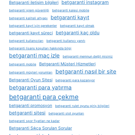
betgaranti instagram
Betgaranti iletişim bilgileri
betgaranti i̇şlem güvenliği
betgaranti kalesi mobile
betgaranti kayıt
betgaranti kaliteli altyapı
betgaranti kayıt i̇çin gerekenler
betgaranti kayıt olmak
betgaranti kaç oldu
betgaranti kayıt süreci
betgaranti kullanıcıları
betgaranti kullanıcı yanıtı
betgaranti lisans koşulları hakkında bilgi
betgaranti maç izle
betgaranti memnun değil misiniz
Betgaranti Müşteri Hizmetleri
betgaranti mobile
betgaranti nasıl bir site
betgaranti müşteri yorumları
Betgaranti Oyun Sitesi
betgaranti para kazanıyor
betgaranti para yatırma
betgaranti para çekme
betgaranti promosyon
betgaranti rulet oyunu giriş bilgileri
betgaranti sitesi
betgaranti slot oyunları
betgaranti spor fiyatları ne kadar
Betgaranti Sıkça Sorulan Sorular