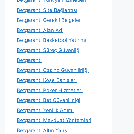
Betgaranti Türkiye Hizmetleri
Betgaranti Site Bağlantısı
Betgaranti Gerekli Belgeler
Betgaranti Alan Adı
Betgaranti Basketbol Yatırımı
Betgaranti Süreç Güvenliği
Betgaranti
Betgaranti Casino Güvenilirliği
Betgaranti Köşe Bahisleri
Betgaranti Poker Hizmetleri
Betgaranti Bet Güvenilirliği
Betgaranti Yenilik Adımı
Betgaranti Mevduat Yöntemleri
Betgaranti Altın Yarış