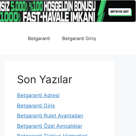
Betgaranti
Betgaranti Giriş
Son Yazılar
Betgaranti Adresi
Betgaranti Giriş
Betgaranti Rulet Avantajları
Betgaranti Özel Ayrıcalıklar