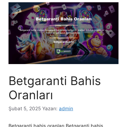
Betgaranti Bahis
Oranları
Şubat 5, 2025
Yazarı:
admin
Betgaranti bahis oranları Betgaranti bahis