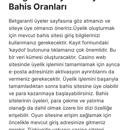
Bahis Oranları
Betgaranti üyeler sayfasına göz atmanızı ve
siteye üye olmanızı öneririz.Üyelik oluşturmak
için mevcut bahis sitesi giriş bilgilerinizi
kullanmanız gerekecektir. Kayıt formundaki
‘kaydol’ butonuna tıklamanız çok önemlidir. Bu
bir veri kümesi oluşturacaktır. Casino web
sitesinde üyelik işlemini tamamlamak için ayrıca
e-posta adresinizin aktivasyon ayrıntılarını da
vermeniz gerekecektir. Üyelik işlemini başarıyla
tamamladıktan sonra bahis sitesine üye olabilir
ve para kazanmaya başlayabilirsiniz. Bahis
sitelerinin üyeleri, para çekme ve yatırma
olanağı da dahil olmak üzere bir dizi özelliğe
erişebilir. Oyun sitesine erişim sağlamak için
öncelikle mevcut giriş adresinize gitmeniz
gerekir. Türkiye’de yabancı casino siteleri