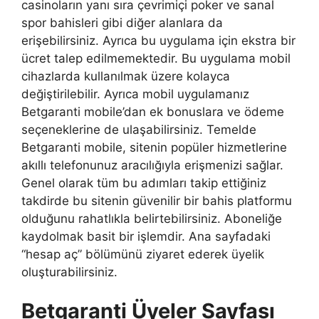
casinoların yanı sıra çevrimiçi poker ve sanal
spor bahisleri gibi diğer alanlara da
erişebilirsiniz. Ayrıca bu uygulama için ekstra bir
ücret talep edilmemektedir. Bu uygulama mobil
cihazlarda kullanılmak üzere kolayca
değiştirilebilir. Ayrıca mobil uygulamanız
Betgaranti mobile’dan ek bonuslara ve ödeme
seçeneklerine de ulaşabilirsiniz. Temelde
Betgaranti mobile, sitenin popüler hizmetlerine
akıllı telefonunuz aracılığıyla erişmenizi sağlar.
Genel olarak tüm bu adımları takip ettiğiniz
takdirde bu sitenin güvenilir bir bahis platformu
olduğunu rahatlıkla belirtebilirsiniz. Aboneliğe
kaydolmak basit bir işlemdir. Ana sayfadaki
“hesap aç” bölümünü ziyaret ederek üyelik
oluşturabilirsiniz.
Betgaranti Üyeler Sayfası