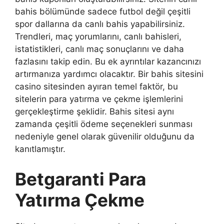
bahis bölümünde sadece futbol değil çeşitli
spor dallarına da canlı bahis yapabilirsiniz.
Trendleri, maç yorumlarını, canlı bahisleri,
istatistikleri, canlı maç sonuçlarını ve daha
fazlasını takip edin. Bu ek ayrıntılar kazancınızı
artırmanıza yardımcı olacaktır. Bir bahis sitesini
casino sitesinden ayıran temel faktör, bu
sitelerin para yatırma ve çekme işlemlerini
gerçekleştirme şeklidir. Bahis sitesi aynı
zamanda çeşitli ödeme seçenekleri sunması
nedeniyle genel olarak güvenilir olduğunu da
kanıtlamıştır.
Betgaranti Para
Yatırma Çekme