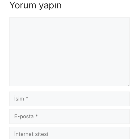
Yorum yapın
Yorum
İsim
E-
posta
İnternet
sitesi