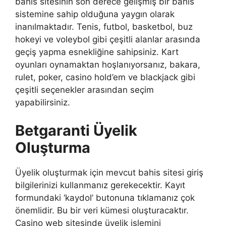
bahis sitesinin son derece gelişmiş bir bahis
sistemine sahip olduğuna yaygın olarak
inanılmaktadır. Tenis, futbol, ​​basketbol, ​​buz
hokeyi ve voleybol gibi çeşitli alanlar arasında
geçiş yapma esnekliğine sahipsiniz. Kart
oyunları oynamaktan hoşlanıyorsanız, bakara,
rulet, poker, casino hold’em ve blackjack gibi
çeşitli seçenekler arasından seçim
yapabilirsiniz.
Betgaranti Üyelik
Oluşturma
Üyelik oluşturmak için mevcut bahis sitesi giriş
bilgilerinizi kullanmanız gerekecektir. Kayıt
formundaki ‘kaydol’ butonuna tıklamanız çok
önemlidir. Bu bir veri kümesi oluşturacaktır.
Casino web sitesinde üyelik işlemini