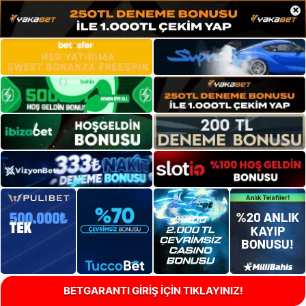
×
BETGARANTI GİRİŞ İÇİN TIKLAYINIZ!