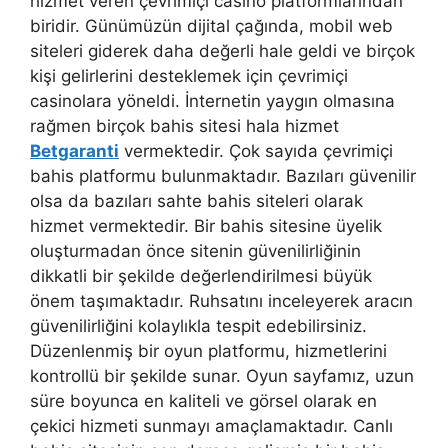
hizmet veren çevrimiçi casino platformlarından
biridir. Günümüzün dijital çağında, mobil web
siteleri giderek daha değerli hale geldi ve birçok
kişi gelirlerini desteklemek için çevrimiçi
casinolara yöneldi. İnternetin yaygın olmasına
rağmen birçok bahis sitesi hala hizmet
Betgaranti
vermektedir. Çok sayıda çevrimiçi
bahis platformu bulunmaktadır. Bazıları güvenilir
olsa da bazıları sahte bahis siteleri olarak
hizmet vermektedir. Bir bahis sitesine üyelik
oluşturmadan önce sitenin güvenilirliğinin
dikkatli bir şekilde değerlendirilmesi büyük
önem taşımaktadır. Ruhsatını inceleyerek aracın
güvenilirliğini kolaylıkla tespit edebilirsiniz.
Düzenlenmiş bir oyun platformu, hizmetlerini
kontrollü bir şekilde sunar. Oyun sayfamız, uzun
süre boyunca en kaliteli ve görsel olarak en
çekici hizmeti sunmayı amaçlamaktadır. Canlı