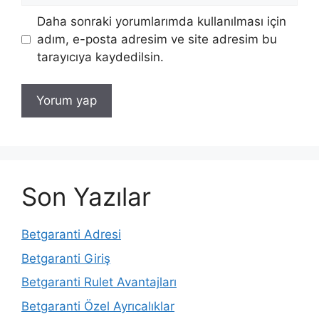
Daha sonraki yorumlarımda kullanılması için
adım, e-posta adresim ve site adresim bu
tarayıcıya kaydedilsin.
Son Yazılar
Betgaranti Adresi
Betgaranti Giriş
Betgaranti Rulet Avantajları
Betgaranti Özel Ayrıcalıklar