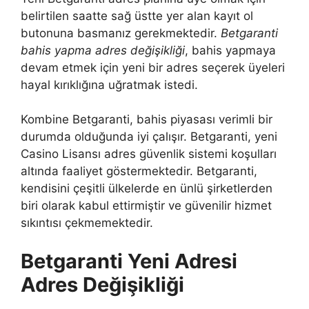
belirtilen saatte sağ üstte yer alan kayıt ol
butonuna basmanız gerekmektedir.
Betgaranti
bahis yapma adres değişikliği
, bahis yapmaya
devam etmek için yeni bir adres seçerek üyeleri
hayal kırıklığına uğratmak istedi.
Kombine Betgaranti, bahis piyasası verimli bir
durumda olduğunda iyi çalışır. Betgaranti, yeni
Casino Lisansı adres güvenlik sistemi koşulları
altında faaliyet göstermektedir. Betgaranti,
kendisini çeşitli ülkelerde en ünlü şirketlerden
biri olarak kabul ettirmiştir ve güvenilir hizmet
sıkıntısı çekmemektedir.
Betgaranti Yeni Adresi
Adres Değişikliği