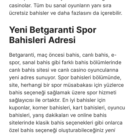
casinolar. Tüm bu sanal oyunların yanı sıra
ücretsiz bahisler ve daha fazlasını da içerebilir.
Yeni Betgaranti Spor
Bahisleri Adresi
Betgaranti, maç öncesi bahis, canlı bahis, e-
spor, sanal bahis gibi farklı bahis bölümlerinde
canlı bahis sitesi ve canlı casino oyuncularına
yeni adres sunuyor. Spor bahisleri bölümünde,
site, herhangi bir spor müsabakası için yüzlerce
bahis seçeneği sağlamak üzere spor hizmeti
sağlayıcısı ile ortaktır. En iyi bahisler için
kuponlar, korner bahisleri, kart bahisleri, oyuncu
bahisleri, yarış dakikaları ve online bahis
sitelerinde klasik bahis seçenekleri gibi onlarca
özel bahis seçeneği oluşturabileceğiniz
yeni