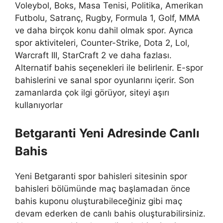
Voleybol, Boks, Masa Tenisi, Politika, Amerikan
Futbolu, Satranç, Rugby, Formula 1, Golf, MMA
ve daha birçok konu dahil olmak spor. Ayrıca
spor aktiviteleri, Counter-Strike, Dota 2, Lol,
Warcraft III, StarCraft 2 ve daha fazlası.
Alternatif bahis seçenekleri ile belirlenir. E-spor
bahislerini ve sanal spor oyunlarını içerir. Son
zamanlarda çok ilgi görüyor, siteyi aşırı
kullanıyorlar
Betgaranti Yeni Adresinde Canlı
Bahis
Yeni Betgaranti spor bahisleri sitesinin spor
bahisleri bölümünde maç başlamadan önce
bahis kuponu oluşturabileceğiniz gibi maç
devam ederken de canlı bahis oluşturabilirsiniz.