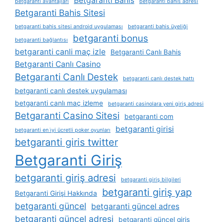
Betgaranti Bahis
betgaranti avantajları
betgaranti bahis adresi
Betgaranti Bahis Sitesi
betgaranti bahis sitesi android uygulaması
betgaranti bahis üyeliği
betgaranti bonus
betgaranti bağlantısı
betgaranti canli maç izle
Betgaranti Canlı Bahis
Betgaranti Canlı Casino
Betgaranti Canlı Destek
betgaranti canlı destek hattı
betgaranti canlı destek uygulaması
betgaranti canlı maç izleme
betgaranti casinolara yeni giriş adresi
Betgaranti Casino Sitesi
betgaranti com
betgaranti girisi
betgaranti en i̇yi ücretli poker oyunları
betgaranti giris twitter
Betgaranti Giriş
betgaranti giriş adresi
betgaranti giriş bilgileri
betgaranti giriş yap
Betgaranti Girişi Hakkında
betgaranti güncel
betgaranti güncel adres
betgaranti güncel adresi
betgaranti güncel giriş