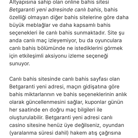
Altyapısına sahip olan online bahis sitesi
Betgaranti yeni adresinde canlı bahis
, bahis
özelliği olmayan diğer bahis sitelerine göre daha
büyük meblağlar ve daha kapsamlı bahis
seçenekleri ile canlı bahis sunmaktadır. Site şu
anda canlı maç izleyemiyor, bu da oyunculara
canlı bahis bölümünde ne istediklerini görmek
için etkileşimli aksiyonu izleme seçeneği
sunuyor.
Canlı bahis sitesinde canlı bahis sayfası olan
Betgaranti yeni adresi, maçın gidişatına göre
bahis miktarlarının ve bahis seçeneklerinin anlık
olarak güncellenmesini sağlar, kuponlar günün
her saatinde en doğru maç bilgileri ile
oluşturulabilir. Betgaranti yeni adresi canlı
casino sitesine henüz üye değilseniz, oyundan
(yaralanma süresi dahil) hakem atış çağrısına