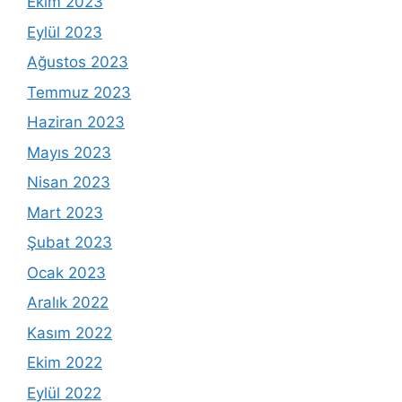
Ekim 2023
Eylül 2023
Ağustos 2023
Temmuz 2023
Haziran 2023
Mayıs 2023
Nisan 2023
Mart 2023
Şubat 2023
Ocak 2023
Aralık 2022
Kasım 2022
Ekim 2022
Eylül 2022