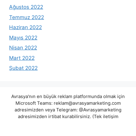
Ağustos 2022
Temmuz 2022
Haziran 2022
Mayıs 2022
Nisan 2022
Mart 2022
Şubat 2022
Avrasya'nın en büyük reklam platformunda olmak için
Microsoft Teams:
reklam@avrasyamarketing.com
adresimizden veya Telegram: @Avrasyamarketing
adresimizden irtibat kurabilirsiniz. (Tek iletişim
adreslerimiz teams / telegram ve mail adresimizdir.
Harici hiçbir iletişim adresimiz bulunmamaktadır.