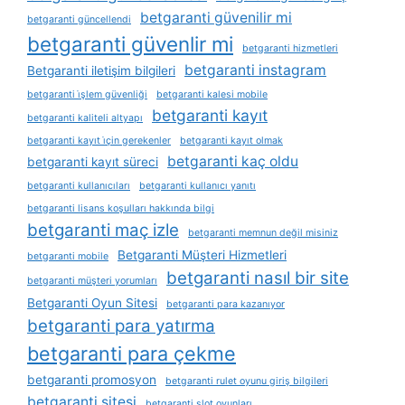
betgaranti güvenilir mi
betgaranti güncellendi
betgaranti güvenlir mi
betgaranti hizmetleri
betgaranti instagram
Betgaranti iletişim bilgileri
betgaranti i̇şlem güvenliği
betgaranti kalesi mobile
betgaranti kayıt
betgaranti kaliteli altyapı
betgaranti kayıt i̇çin gerekenler
betgaranti kayıt olmak
betgaranti kaç oldu
betgaranti kayıt süreci
betgaranti kullanıcıları
betgaranti kullanıcı yanıtı
betgaranti lisans koşulları hakkında bilgi
betgaranti maç izle
betgaranti memnun değil misiniz
Betgaranti Müşteri Hizmetleri
betgaranti mobile
betgaranti nasıl bir site
betgaranti müşteri yorumları
Betgaranti Oyun Sitesi
betgaranti para kazanıyor
betgaranti para yatırma
betgaranti para çekme
betgaranti promosyon
betgaranti rulet oyunu giriş bilgileri
betgaranti sitesi
betgaranti slot oyunları