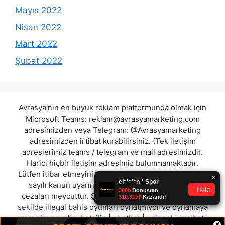
Mayıs 2022
Nisan 2022
Mart 2022
Şubat 2022
Avrasya'nın en büyük reklam platformunda olmak için
Microsoft Teams:
reklam@avrasyamarketing.com
adresimizden veya Telegram: @Avrasyamarketing
adresimizden irtibat kurabilirsiniz. (Tek iletişim
adreslerimiz teams / telegram ve mail adresimizdir.
Harici hiçbir iletişim adresimiz bulunmamaktadır.
Lütfen itibar etmeyiniz.) Türkiye yasalarına göre 7258
sayılı kanun uyarınca yasa dışı bahis oynamanın
cezaları mevcuttur. Şu an bulunduğunuz site hiç bir
şekilde illegal bahis oyunları oynatmıyor ve oynamaya
aracı olmuyordur.
betsilin
|
shotbet
|
volegol
|
kralbet
|
×