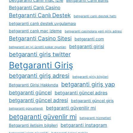
betgaranti canli maç izle
Betgaranti Canlı Bahis
Betgaranti Canlı Casino
Betgaranti Canlı Destek
betgaranti canlı destek hattı
betgaranti canlı destek uygulaması
betgaranti canlı maç izleme
betgaranti casinolara yeni giriş adresi
Betgaranti Casino Sitesi
betgaranti com
betgaranti girisi
betgaranti en i̇yi ücretli poker oyunları
betgaranti giris twitter
Betgaranti Giriş
betgaranti giriş adresi
betgaranti giriş bilgileri
betgaranti giriş yap
Betgaranti Girişi Hakkında
betgaranti güncel
betgaranti güncel adres
betgaranti güncel adresi
betgaranti güncel giriş
betgaranti güvenilir mi
betgaranti güncellendi
betgaranti güvenlir mi
betgaranti hizmetleri
betgaranti instagram
Betgaranti iletişim bilgileri