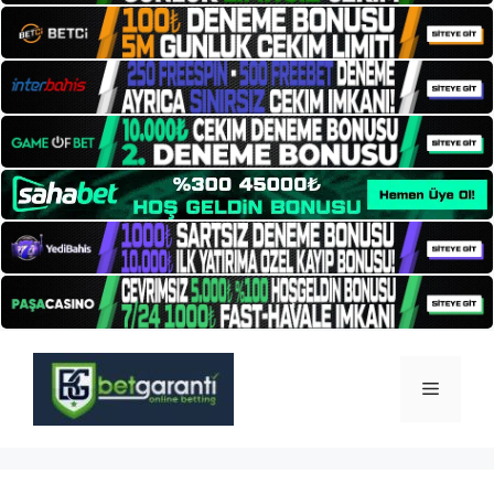
İçeriğe
atla
Menü