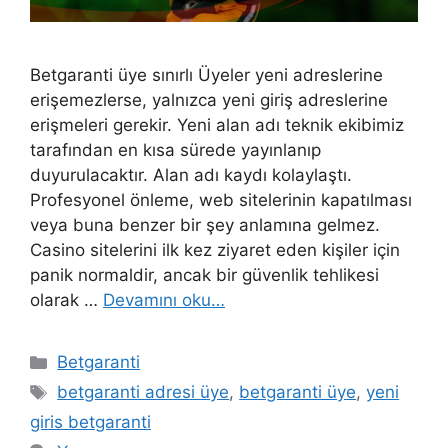
Betgaranti üye sınırlı Üyeler yeni adreslerine
erişemezlerse, yalnızca yeni giriş adreslerine
erişmeleri gerekir. Yeni alan adı teknik ekibimiz
tarafından en kısa sürede yayınlanıp
duyurulacaktır. Alan adı kaydı kolaylaştı.
Profesyonel önleme, web sitelerinin kapatılması
veya buna benzer bir şey anlamına gelmez.
Casino sitelerini ilk kez ziyaret eden kişiler için
panik normaldir, ancak bir güvenlik tehlikesi
olarak …
Devamını oku…
Kategoriler
Betgaranti
Etiketler
betgaranti adresi üye
,
betgaranti üye
,
yeni
giris betgaranti