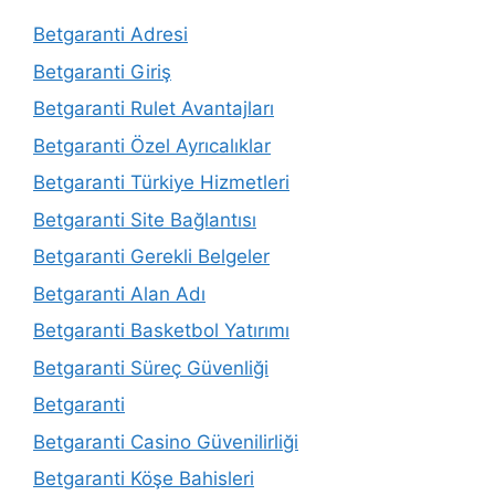
Betgaranti Adresi
Betgaranti Giriş
Betgaranti Rulet Avantajları
Betgaranti Özel Ayrıcalıklar
Betgaranti Türkiye Hizmetleri
Betgaranti Site Bağlantısı
Betgaranti Gerekli Belgeler
Betgaranti Alan Adı
Betgaranti Basketbol Yatırımı
Betgaranti Süreç Güvenliği
Betgaranti
Betgaranti Casino Güvenilirliği
Betgaranti Köşe Bahisleri