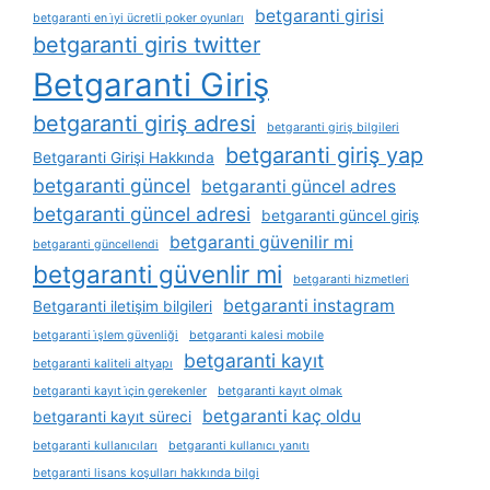
betgaranti girisi
betgaranti en i̇yi ücretli poker oyunları
betgaranti giris twitter
Betgaranti Giriş
betgaranti giriş adresi
betgaranti giriş bilgileri
betgaranti giriş yap
Betgaranti Girişi Hakkında
betgaranti güncel
betgaranti güncel adres
betgaranti güncel adresi
betgaranti güncel giriş
betgaranti güvenilir mi
betgaranti güncellendi
betgaranti güvenlir mi
betgaranti hizmetleri
betgaranti instagram
Betgaranti iletişim bilgileri
betgaranti i̇şlem güvenliği
betgaranti kalesi mobile
betgaranti kayıt
betgaranti kaliteli altyapı
betgaranti kayıt i̇çin gerekenler
betgaranti kayıt olmak
betgaranti kaç oldu
betgaranti kayıt süreci
betgaranti kullanıcıları
betgaranti kullanıcı yanıtı
betgaranti lisans koşulları hakkında bilgi