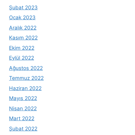
Şubat 2023
Ocak 2023
Aralık 2022
Kasım 2022
Ekim 2022
Eylül 2022
Ağustos 2022
Temmuz 2022
Haziran 2022
Mayıs 2022
Nisan 2022
Mart 2022
Şubat 2022