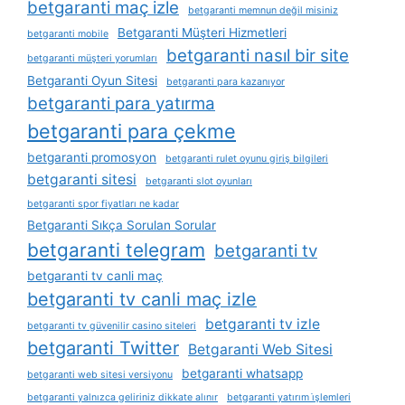
betgaranti maç izle
betgaranti memnun değil misiniz
Betgaranti Müşteri Hizmetleri
betgaranti mobile
betgaranti nasıl bir site
betgaranti müşteri yorumları
Betgaranti Oyun Sitesi
betgaranti para kazanıyor
betgaranti para yatırma
betgaranti para çekme
betgaranti promosyon
betgaranti rulet oyunu giriş bilgileri
betgaranti sitesi
betgaranti slot oyunları
betgaranti spor fiyatları ne kadar
Betgaranti Sıkça Sorulan Sorular
betgaranti telegram
betgaranti tv
betgaranti tv canli maç
betgaranti tv canli maç izle
betgaranti tv izle
betgaranti tv güvenilir casino siteleri
betgaranti Twitter
Betgaranti Web Sitesi
betgaranti whatsapp
betgaranti web sitesi versiyonu
betgaranti yalnızca geliriniz dikkate alınır
betgaranti yatırım i̇şlemleri