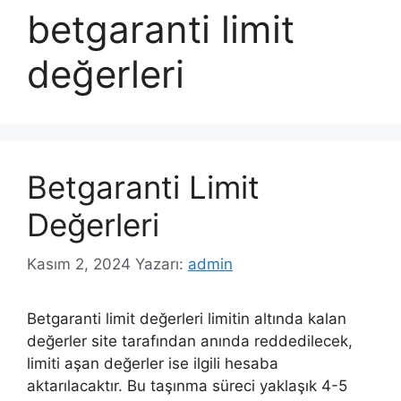
betgaranti limit
değerleri
Betgaranti Limit
Değerleri
Kasım 2, 2024
Yazarı:
admin
Betgaranti limit değerleri limitin altında kalan
değerler site tarafından anında reddedilecek,
limiti aşan değerler ise ilgili hesaba
aktarılacaktır. Bu taşınma süreci yaklaşık 4-5