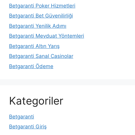
Betgaranti Poker Hizmetleri
Betgaranti Bet Güvenilirliği
Betgaranti Yenilik Adımı
Betgaranti Mevduat Yöntemleri
Betgaranti Altın Yarış
Betgaranti Sanal Casinolar
Betgaranti Ödeme
Kategoriler
Betgaranti
Betgaranti Giriş