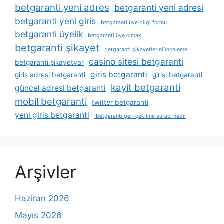
betgaranti yeni adres
betgaranti yeni adresi
betgaranti yeni giris
betgaranti üye bilgi formu
betgaranti üyelik
betgaranti üye olmak
betgaranti şikayet
betgaranti şikayetlerini i̇nceleme
casino sitesi betgaranti
betgaranti şikayetvar
giris betgaranti
giris adresi betgaranti
girisi betgaranti
kayit betgaranti
güncel adresi betgaranti
mobil betgaranti
twitter betgaranti
yeni giris betgaranti
betgaranti geri çekilme süreci nedir
Arşivler
Haziran 2026
Mayıs 2026