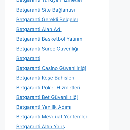
Betgaranti Türkiye Hizmetleri
Betgaranti Site Bağlantısı
Betgaranti Gerekli Belgeler
Betgaranti Alan Adı
Betgaranti Basketbol Yatırımı
Betgaranti Süreç Güvenliği
Betgaranti
Betgaranti Casino Güvenilirliği
Betgaranti Köşe Bahisleri
Betgaranti Poker Hizmetleri
Betgaranti Bet Güvenilirliği
Betgaranti Yenilik Adımı
Betgaranti Mevduat Yöntemleri
Betgaranti Altın Yarış