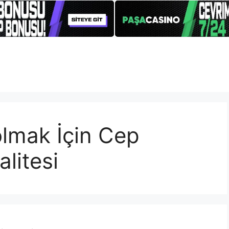
lmak İçin Cep
litesi