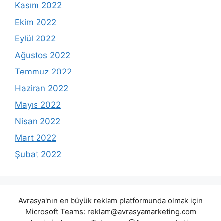
Kasım 2022
Ekim 2022
Eylül 2022
Ağustos 2022
Temmuz 2022
Haziran 2022
Mayıs 2022
Nisan 2022
Mart 2022
Şubat 2022
Avrasya'nın en büyük reklam platformunda olmak için
Microsoft Teams:
reklam@avrasyamarketing.com