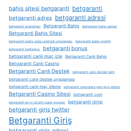
betgaranti
bahis sitesi betgaranti
betgaranti adresi
betgaranti adres
Betgaranti Bahis
betgaranti avantajları
betgaranti bahis adresi
Betgaranti Bahis Sitesi
betgaranti bahis sitesi android uygulaması
betgaranti bahis üyeliği
betgaranti bonus
betgaranti bağlantısı
betgaranti canli maç izle
Betgaranti Canlı Bahis
Betgaranti Canlı Casino
Betgaranti Canlı Destek
betgaranti canlı destek hattı
betgaranti canlı destek uygulaması
betgaranti canlı maç izleme
betgaranti casinolara yeni giriş adresi
Betgaranti Casino Sitesi
betgaranti com
betgaranti girisi
betgaranti en i̇yi ücretli poker oyunları
betgaranti giris twitter
Betgaranti Giriş
betgaranti giriş adresi