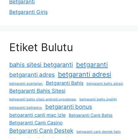
Betgaranti
Betgaranti Giriş
Etiket Bulutu
betgaranti
bahis sitesi betgaranti
betgaranti adresi
betgaranti adres
Betgaranti Bahis
betgaranti avantajları
betgaranti bahis adresi
Betgaranti Bahis Sitesi
betgaranti bahis sitesi android uygulaması
betgaranti bahis üyeliği
betgaranti bonus
betgaranti bağlantısı
betgaranti canli maç izle
Betgaranti Canlı Bahis
Betgaranti Canlı Casino
Betgaranti Canlı Destek
betgaranti canlı destek hattı