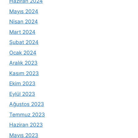
Haziran 2024
Mayıs 2024
Nisan 2024
Mart 2024
Şubat 2024
Ocak 2024
Aralık 2023
Kasım 2023
Ekim 2023
Eylül 2023
Ağustos 2023
Temmuz 2023
Haziran 2023
Mayıs 2023