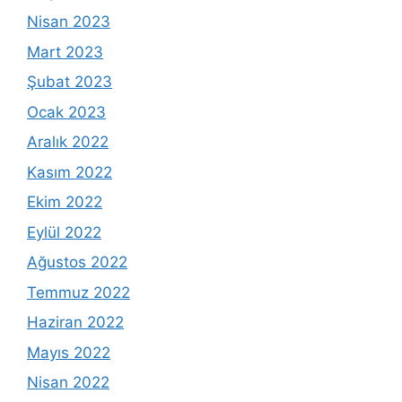
Nisan 2023
Mart 2023
Şubat 2023
Ocak 2023
Aralık 2022
Kasım 2022
Ekim 2022
Eylül 2022
Ağustos 2022
Temmuz 2022
Haziran 2022
Mayıs 2022
Nisan 2022