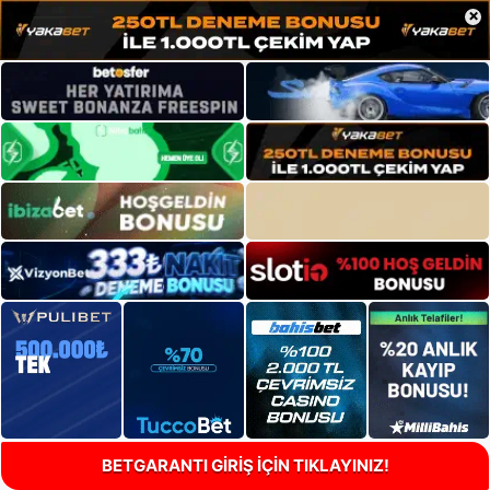
×
BETGARANTI GİRİŞ İÇİN TIKLAYINIZ!