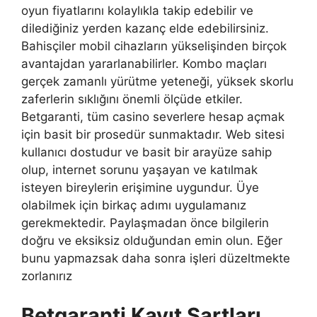
oyun fiyatlarını kolaylıkla takip edebilir ve
dilediğiniz yerden kazanç elde edebilirsiniz.
Bahisçiler mobil cihazların yükselişinden birçok
avantajdan yararlanabilirler. Kombo maçları
gerçek zamanlı yürütme yeteneği, yüksek skorlu
zaferlerin sıklığını önemli ölçüde etkiler.
Betgaranti, tüm casino severlere hesap açmak
için basit bir prosedür sunmaktadır. Web sitesi
kullanıcı dostudur ve basit bir arayüze sahip
olup, internet sorunu yaşayan ve katılmak
isteyen bireylerin erişimine uygundur. Üye
olabilmek için birkaç adımı uygulamanız
gerekmektedir. Paylaşmadan önce bilgilerin
doğru ve eksiksiz olduğundan emin olun. Eğer
bunu yapmazsak daha sonra işleri düzeltmekte
zorlanırız
Betgaranti Kayıt Şartları