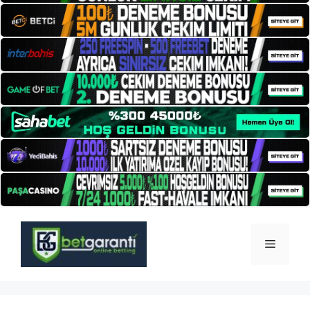
İçeriğe
atla
Menü